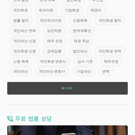
개인회생
워크아웃
기업회생
채권자
법률 절차
개인워크아웃
신용회복
개인회생 절차
개인파산 면책
보전처분
변제계획안
개인파산 신청
채무 조정
채권 추심
개인회생 신청
강제집행
법인파산
개인회생 면책
신용 회복
개인회생 변호사
심사 기준
채무조정
개인파산
개인파산 변호사
기업파산
면책
MORE
무료 법률 상담