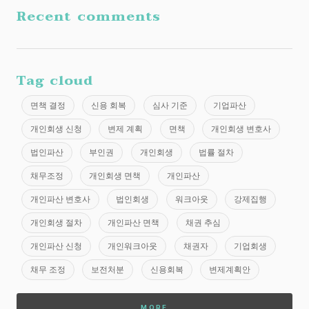
Recent comments
Tag cloud
면책 결정
신용 회복
심사 기준
기업파산
개인회생 신청
변제 계획
면책
개인회생 변호사
법인파산
부인권
개인회생
법률 절차
채무조정
개인회생 면책
개인파산
개인파산 변호사
법인회생
워크아웃
강제집행
개인회생 절차
개인파산 면책
채권 추심
개인파산 신청
개인워크아웃
채권자
기업회생
채무 조정
보전처분
신용회복
변제계획안
MORE