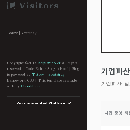
Visitors
|
Today:
Yesterday:
Copyright ©2017
helplaw.co.kr
All rights
reserved | Code Editor Solgeo-Nobi | Blog
기업파산
is powered by
Tistory
|
Bootstrap
framework CSS | This template is made
기업파산 절
with by
Colorlib.com
Recommended Platform
사업 운영 제