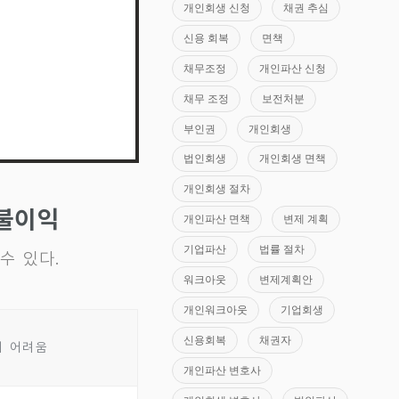
개인회생 신청
채권 추심
신용 회복
면책
채무조정
개인파산 신청
채무 조정
보전처분
부인권
개인회생
법인회생
개인회생 면책
개인회생 절차
 불이익
개인파산 면책
변제 계획
기업파산
법률 절차
수 있다.
워크아웃
변제계획안
개인워크아웃
기업회생
신용회복
채권자
기 어려움
개인파산 변호사